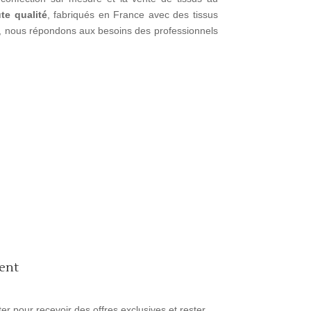
te qualité
, fabriqués en France avec des tissus
al, nous répondons aux besoins des professionnels
ient
er pour recevoir des offres exclusives et rester