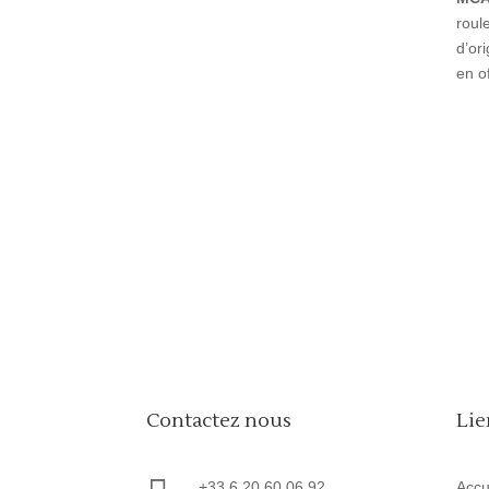
roul
d’or
en o
Contactez nous
Lie
+33 6 20 60 06 92
Accu