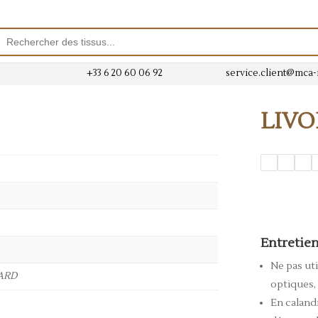
rche
ts
+33 6 20 60 06 92
service.client@mca
LIV
Entretie
Ne pas uti
UARD
optiques, 
En caland