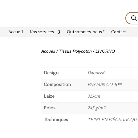
Reche
de
produi
Accueil
Nos services
Qui sommes-nous ?
Contact
Accueil
/
Tissus Polycoton
/ LIVORNO
Design
Damassé
Composition
PES 60% CO 40%
Laize
325cm
Poids
245 g/m2
Techniques
TEINT EN PIÈCE, JACQ