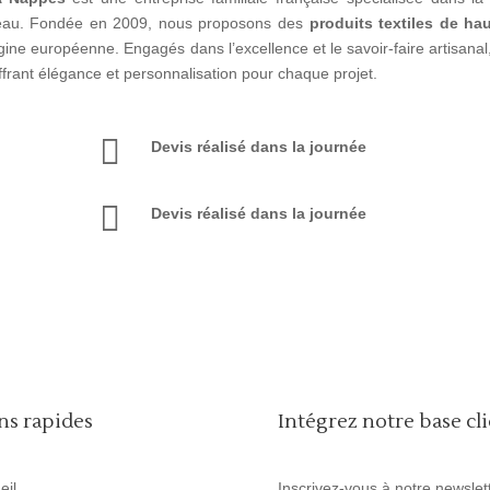
eau. Fondée en 2009, nous proposons des
produits textiles de hau
igine européenne. Engagés dans l’excellence et le savoir-faire artisan
ffrant élégance et personnalisation pour chaque projet.

Devis réalisé dans la journée

Devis réalisé dans la journée
ns rapides
Intégrez notre base cl
eil
Inscrivez-vous à notre newslett