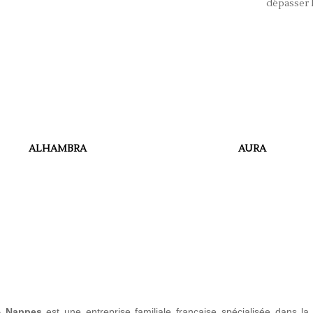
dépasser 
ALHAMBRA
AURA
 Nappes
est une entreprise familiale française spécialisée dans la