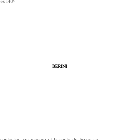
les 140º
BERINI
 confection sur mesure et la vente de tissus au