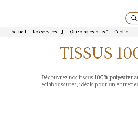
Reche
de
produi
Accueil
Nos services
Qui sommes-nous ?
Contact
TISSUS 1
Découvrez nos tissus
100% polyester a
éclaboussures, idéals pour un entretien