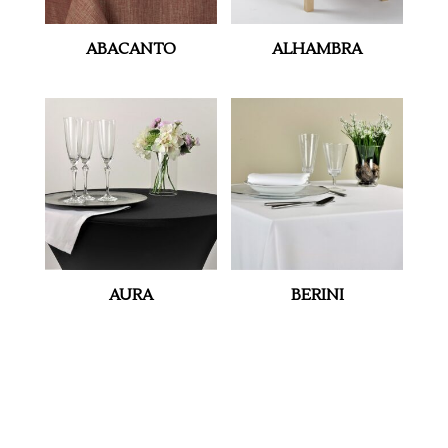
ABACANTO
ALHAMBRA
AURA
BERINI